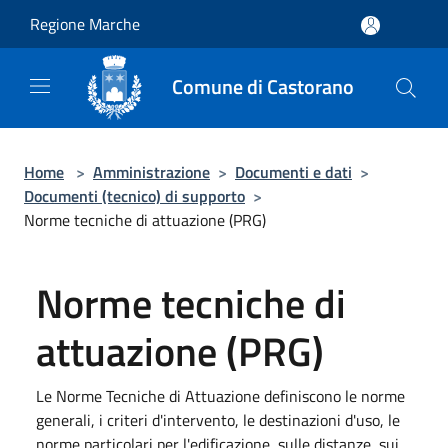
Salta al contenuto principale
Regione Marche
Comune di Castorano
Home
>
Amministrazione
>
Documenti e dati
>
Documenti (tecnico) di supporto
>
Norme tecniche di attuazione (PRG)
Norme tecniche di
attuazione (PRG)
Le Norme Tecniche di Attuazione definiscono le norme
generali, i criteri d'intervento, le destinazioni d'uso, le
norme particolari per l'edificazione, sulle distanze, sui