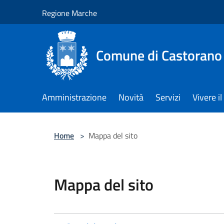
Salta al contenuto principale
Regione Marche
Comune di Castorano
Amministrazione
Novità
Servizi
Vivere 
Home
>
Mappa del sito
Mappa del sito