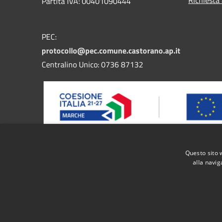
Partita IVA: 00401090444
PEC:
protocollo@pec.comune.castorano.ap.it
Centralino Unico: 0736 87132
Questo sito 
Progetto finanziato dal bando FESR MARCHE 2021/2027
alla navig
nel territorio regionale di servizi pubblici digitali i
RSS
Accessibilità
Privacy
Cookie
Mappa de