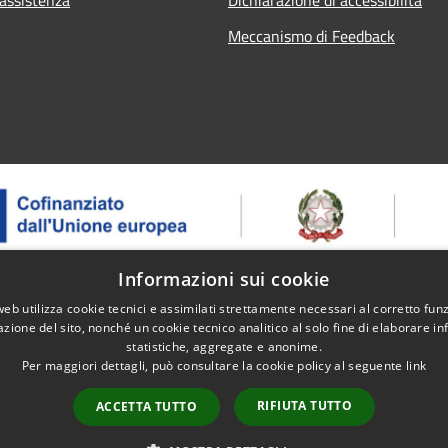
Meccanismo di Feedback
Informazioni sui cookie
web utilizza cookie tecnici e assimilati strettamente necessari al corretto fu
 – ASSE 1 - OS 1.2 - AZIONE 1.2.2 - Intervento 1.2.2.2 Erogazion
azione del sito, nonché un cookie tecnico analitico al solo fine di elaborare i
ntegrati – Progetto: Itinerari ed eventi dell'enoturismo - CUP: B91J
statistiche, aggregate e anonime.
Per maggiori dettagli, può consultare la cookie policy al seguente
link
RIFIUTA TUTTO
ACCETTA TUTTO
l sito
Copyright © 2026 • Comune di 