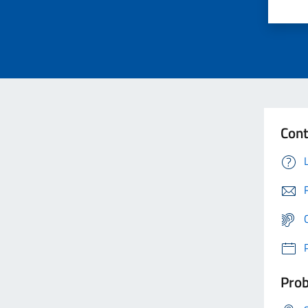
Cont
Prob