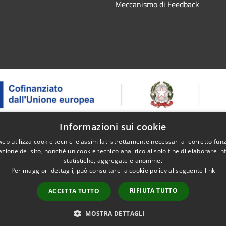
Meccanismo di Feedback
Informazioni sui cookie
web utilizza cookie tecnici e assimilati strettamente necessari al corretto fu
 – ASSE 1 - OS 1.2 - AZIONE 1.2.2 - Intervento 1.2.2.2 Erogazion
azione del sito, nonché un cookie tecnico analitico al solo fine di elaborare i
ntegrati – Progetto: Itinerari ed eventi dell'enoturismo - CUP: B91J
statistiche, aggregate e anonime.
Per maggiori dettagli, può consultare la cookie policy al seguente
link
RIFIUTA TUTTO
ACCETTA TUTTO
l sito
Copyright © 2026 • Comune di 
MOSTRA DETTAGLI