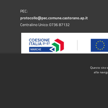
PEC:
protocollo@pec.comune.castorano.ap.it
Centralino Unico: 0736 87132
Questo sito 
Progetto finanziato dal bando FESR MARCHE 2021/2027
alla navig
nel territorio regionale di servizi pubblici digitali i
RSS
Accessibilità
Privacy
Cookie
Mappa de