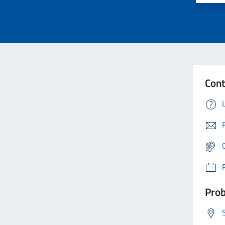
Cont
Prob