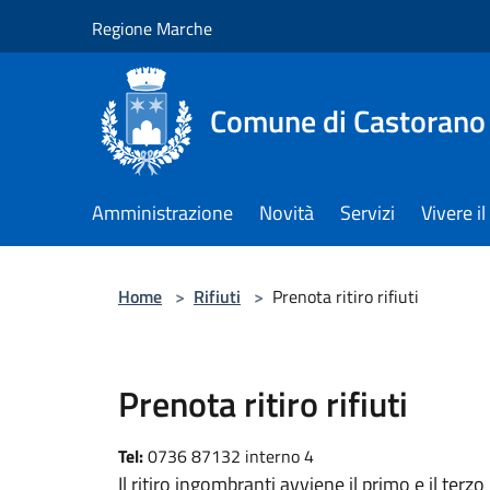
Salta al contenuto principale
Regione Marche
Comune di Castorano
Amministrazione
Novità
Servizi
Vivere 
Home
>
Rifiuti
>
Prenota ritiro rifiuti
Prenota ritiro rifiuti
Tel:
0736 87132 interno 4
Il ritiro ingombranti avviene il primo e il terz