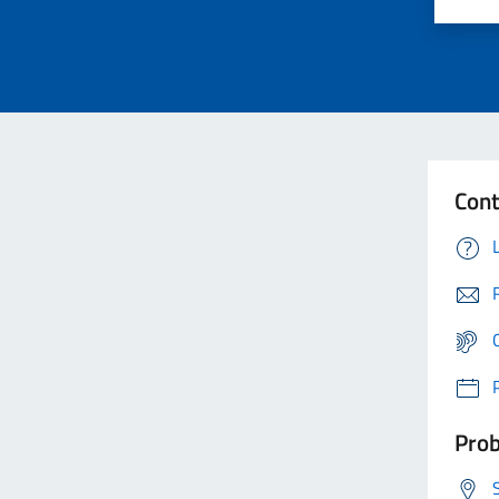
Cont
Prob