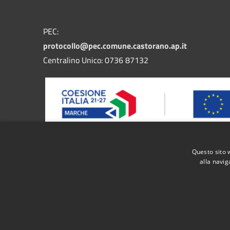
PEC:
protocollo@pec.comune.castorano.ap.it
Centralino Unico: 0736 87132
Questo sito 
Progetto finanziato dal bando FESR MARCHE 2021/2027
alla navig
nel territorio regionale di servizi pubblici digitali i
RSS
Accessibilità
Privacy
Cookie
Mappa de