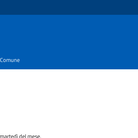
il Comune
o martedì del mese.