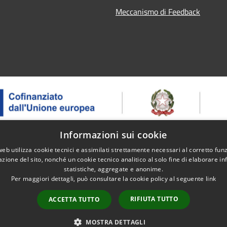
Meccanismo di Feedback
Informazioni sui cookie
web utilizza cookie tecnici e assimilati strettamente necessari al corretto fu
 – ASSE 1 - OS 1.2 - AZIONE 1.2.2 - Intervento 1.2.2.2 Erogazion
azione del sito, nonché un cookie tecnico analitico al solo fine di elaborare i
ntegrati – Progetto: Itinerari ed eventi dell'enoturismo - CUP: B91J
statistiche, aggregate e anonime.
Per maggiori dettagli, può consultare la cookie policy al seguente
link
RIFIUTA TUTTO
ACCETTA TUTTO
l sito
Copyright © 2026 • Comune di 
MOSTRA DETTAGLI